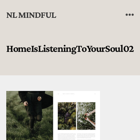
NL MINDFUL
HomeIsListeningToYourSoul02