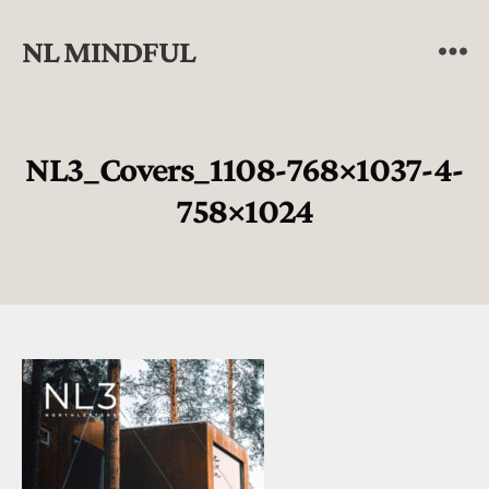
NL MINDFUL
NL3_Covers_1108-768×1037-4-
758×1024