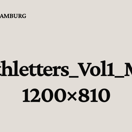
 HAMBURG
hletters_Vol1
1200×810